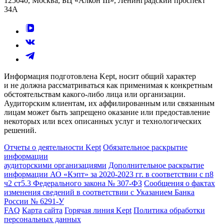
125040, Москва, БЦ «Алкон III», Ленинградский проспект
34А
Информация подготовлена Kept, носит общий характер
и не должна рассматриваться как применимая к конкретным
обстоятельствам какого-либо лица или организации.
Аудиторским клиентам, их аффилированным или связанным
лицам может быть запрещено оказание или предоставление
некоторых или всех описанных услуг и технологических
решений.
Отчеты о деятельности Kept
Обязательное раскрытие
информации
аудиторскими организациями
Дополнительное раскрытие
информации АО «Кэпт» за 2020-2023 гг. в соответствии с п8
ч2 ст5.3 Федерального закона № 307-ФЗ
Сообщения о фактах
изменения сведений в соответствии с Указанием Банка
России № 6291-У
FAQ
Карта сайта
Горячая линия Kept
Политика обработки
персональных данных