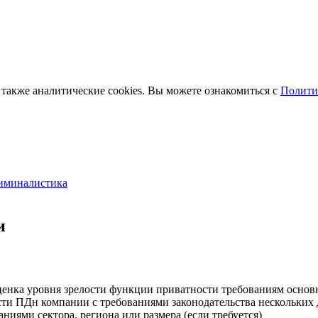
 также аналитические cookies. Вы можете ознакомиться с
Полити
риминалистика
и
нка уровня зрелости функции приватности требованиям основн
сти ПДн компании с требованиями законодательства нескольких
иями сектора, региона или размера (если требуется)