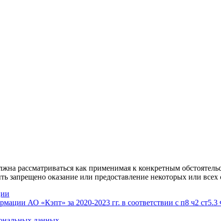
лжна рассматриваться как применимая к конкретным обстоятель
ь запрещено оказание или предоставление некоторых или всех 
ции
ации АО «Кэпт» за 2020-2023 гг. в соответствии с п8 ч2 ст5.3
сональных данных