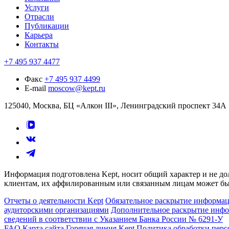
Услуги
Отрасли
Публикации
Карьера
Контакты
+7 495 937 4477
Факс
+7 495 937 4499
E-mail
moscow@kept.ru
125040, Москва, БЦ «Алкон III», Ленинградский проспект 34А
Информация подготовлена Kept, носит общий характер и не до
клиентам, их аффилированным или связанным лицам может быт
Отчеты о деятельности Kept
Обязательное раскрытие информа
аудиторскими организациями
Дополнительное раскрытие информ
сведений в соответствии с Указанием Банка России № 6291-У
FAQ
Карта сайта
Горячая линия Kept
Политика обработки пер