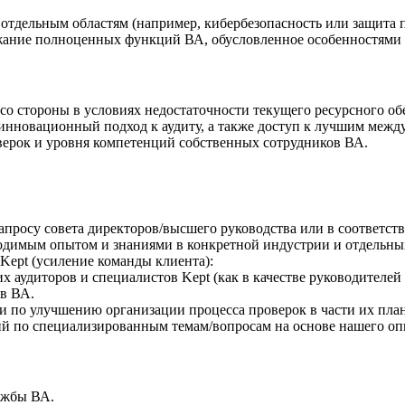
тдельным областям (например, кибербезопасность или защита 
жание полноценных функций ВА, обусловленное особенностями 
о стороны в условиях недостаточноcти текущего ресурсного об
нновационный подход к аудиту, а также доступ к лучшим межд
ерок и уровня компетенций собственных сотрудников ВА.
просу совета директоров/высшего руководства или в соответс
одимым опытом и знаниями в конкретной индустрии и отдельных
Kept (усиление команды клиента):
 аудиторов и специалистов Kept (как в качестве руководителей 
в ВА.
 по улучшению организации процесса проверок в части их план
ий по специализированным темам/вопросам на основе нашего о
ужбы ВА.