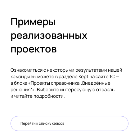
сложных многофункциональных проектов на 1С:
конфигурации 1С
Организация офиса управления проектами
Примеры
Разработка дорожной карты (Roadmap)
(PMO)
перехода на целевую архитектуру
реализованных
Использование решения 1С: СППР для контроля
Экспертная поддержка принятия решений и
проектов
контроль качества реализации проектов
проектов
Ознакомиться с некоторыми результатами нашей
команды вы можете в разделе Kept на сайте 1C —
в блоке «Проекты справочника „Внедрённые
решения“». Выберите интересующую отрасль
и читайте подробности.
Перейти к списку кейсов