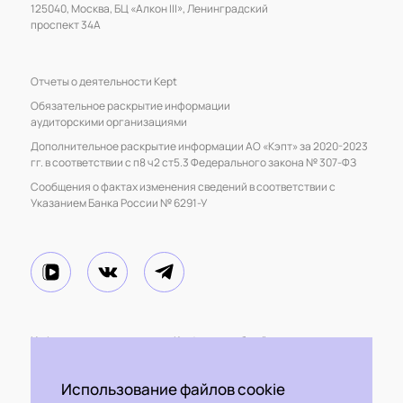
125040, Москва, БЦ «Алкон III», Ленинградский
проспект 34А
Отчеты о деятельности Kept
Обязательное раскрытие информации
аудиторскими организациями
Дополнительное раскрытие информации АО «Кэпт» за 2020-2023
гг. в соответствии с п8 ч2 ст5.3 Федерального закона № 307-ФЗ
Сообщения о фактах изменения сведений в соответствии с
Указанием Банка России № 6291-У
Информация подготовлена Kept, носит общий характер
и не должна рассматриваться как применимая к конкретным
обстоятельствам какого-либо лица или организации.
Использование файлов cookie
Аудиторским клиентам, их аффилированным или связанным