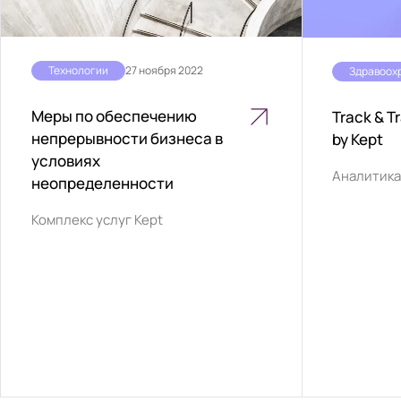
Технологии
27 ноября 2022
Меры по обеспечению
Track & T
непрерывности бизнеса в
by Kept
условиях
Аналитик
неопределенности
Комплекс услуг Kept