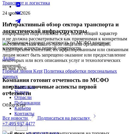
Транспорт и логистика
24 июня 2026
Интерактивный обзор сектора транспорта и
логистической инфраструктуры
Информация подготовлена Kept, носит общий характер
и не должна рассматриваться как применимая к конкретным
обстоятельствам какого-либо лица или организации.
Аудиторским клиентам, их аффилированным или связанным
лицам может быть запрещено оказание или предоставление
Аудит
некоторых или всех описанных услуг и технологических
решений.
26 мая 2026
Горячая линия Kept
Политика обработки персональных
данных
Компания готовит отчетность по МСФО
впервые: ключевые аспекты первой
Компания
Услуги
отчетности
Отрасли
Публикации
Обзор Kept
Карьера
Контакты
Все новости
Подписаться на рассылку
+7 495 937 4477
Факс
+7 495 937 4499