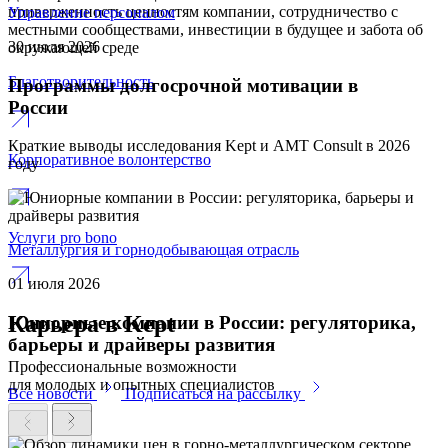
приверженность ценностям компании, сотрудничество с
Управление персоналом
местными сообществами, инвестиции в будущее и забота об
30 июля 2026
окружающей среде
Благотворительность
Программы долгосрочной мотивации в
России
Краткие выводы исследования Kept и AMT Consult в 2026
Корпоративное волонтерство
году
Услуги pro bono
Металлургия и горнодобывающая отрасль
01 июля 2026
Карьера в Kept
Юниорные компании в России: регуляторика,
барьеры и драйверы развития
Профессиональные возможности
для молодых и опытных специалистов
Все новости
Подписаться на рассылку