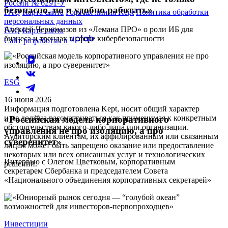
России № 6291-У
безопасно, но и удобно работать»
FAQ
Карта сайта
Горячая линия Kept
Политика обработки
персональных данных
Алексей Черномазов из «Лемана ПРО» о роли ИБ для
FAQ
Карта сайта
бизнеса и трендах в сфере кибербезопасности
Сайт разработан в
ESG
16 июня 2026
Информация подготовлена Kept, носит общий характер
и не должна рассматриваться как применимая к конкретным
«Российская модель корпоративного
обстоятельствам какого-либо лица или организации.
управления не про изоляцию, а про
Аудиторским клиентам, их аффилированным или связанным
суверенитет»
лицам может быть запрещено оказание или предоставление
некоторых или всех описанных услуг и технологических
Интервью с Олегом Цветковым, корпоративным
решений.
секретарем Сбербанка и председателем Совета
«Национального объединения корпоративных секретарей»
Инвестиции