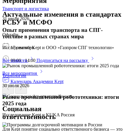
Мероприятия
Транспорт и логистика
Актуальные изменения в стандартах
31 июля 2026
РСБУ и МСФО
Опыт применения транспорта на СПГ-
Офлайн
топливе в разных странах мира
17 сентября
Исследование Kept и ООО «Газпром СПГ технологии»
09:00 - 14:00
Все новости
Подписаться на рассылку
Все мероприятия
Технологии
Календарь Академии Kept
30 июля 2026
Рынок промышленной робототехники: итоги
2025 года
Социальная
Исследование Kept и KUKA Россия
ответственность
Для Kept понятие социально ответственного бизнеса — это