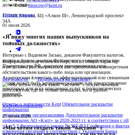
E-mail
moscow@kept.ru
Налоги и право
125040, Москва, БЦ «Алкон III», Ленинградский проспект
34А
01 июля 2026
«Я вижу многих наших выпускников на
топовых должностях»
Интервью с Вадимом Засько, деканом Факультета налогов,
аудита и бизнес-анализа Финансового университета при
Информация подготовлена Kept, носит общий характер
Правительстве РФ, доктором экономических наук
и не должна рассматриваться как применимая к конкретным
обстоятельствам какого-либо лица или организации.
Аудиторским клиентам, их аффилированным или связанным
Все новости
Подписаться на рассылку
лицам может быть запрещено оказание или предоставление
некоторых или всех описанных услуг и технологических
решений.
Отчеты о деятельности Kept
Обязательное раскрытие
Кибербезопасность
информации
аудиторскими организациями
Дополнительное раскрытие
25 июня 2026
информации АО «Кэпт» за 2020-2023 гг. в соответствии с п8
ч2 ст5.3 Федерального закона № 307-ФЗ
Сообщения о фактах
«Мы хотим создать такой “бастион” с
изменения сведений в соответствии с Указанием Банка
искусственным интеллектом, где не только