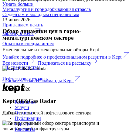
Узнать больше
Металлургия и горнодобывающая отрасль
Студентам и молодым специалистам
13 июля 2026
Приглашаем начать
Обзор динамики цен в горно-
карьеру в Kept
металлургическом секторе
Опытным специалистам
Еженедельные и ежеквартальные обзоры Kept
Узнайте подробнее о профес­сиональном развитии в Kept
Все новости
Подписаться на рассылку
ИТ-специалистам
Нефтегазовая отрасль
Станьте частью ИT-команды Kept
28 июля 2026
Kept Oil&Gas Radar
Компания
Услуги
Отрасли
Дайджест новостей нефтегазового сектора
Публикации
Карьера
Контакты